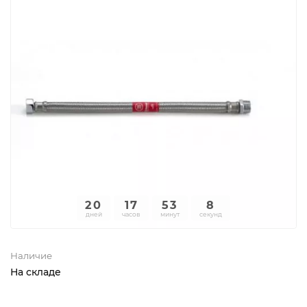
20
17
53
8
дней
часов
минут
секунд
Наличие
На складе