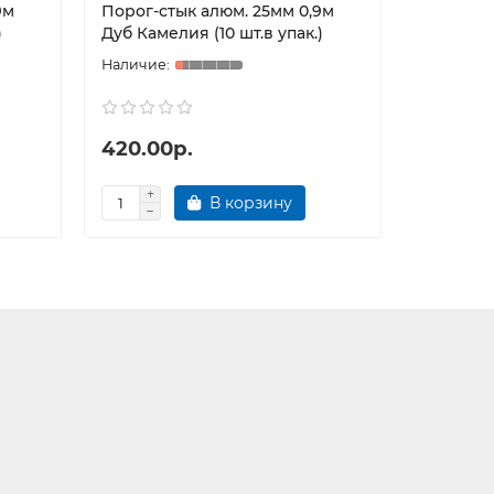
9м
Порог-стык алюм. 25мм 0,9м
Порог-ст
)
Дуб Камелия (10 шт.в упак.)
Дуб Дымч
420.00р.
419.00
В корзину