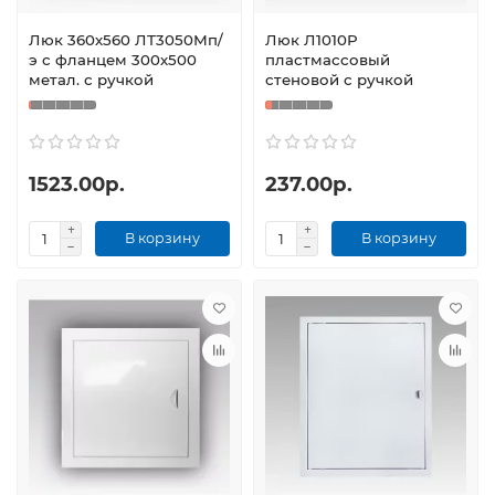
Люк 360х560 ЛТ3050Мп/
Люк Л1010Р
э с фланцем 300х500
пластмассовый
метал. с ручкой
стеновой с ручкой
1523.00р.
237.00р.
В корзину
В корзину