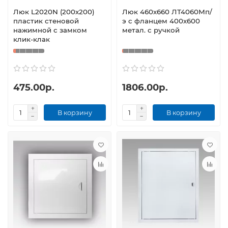
Люк L2020N (200х200)
Люк 460х660 ЛТ4060Мп/
пластик стеновой
э с фланцем 400х600
нажимной с замком
метал. с ручкой
клик-клак
475.00р.
1806.00р.
В корзину
В корзину