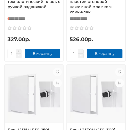
технологический пласт. с
пластик стеновой
ручкой-задвижкой
нажимной с замком
клик-клак
327.00р.
526.00р.
В корзину
В корзину
Люк L1515N (150х150)
Люк L2530N (250х300)