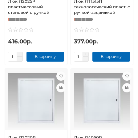
Люк Л2025Р
Люк ЛТ1515П
пластмассовый
технологический пласт. с
стеновой с ручкой
ручкой-задвижкой
416.00р.
377.00р.
В корзину
В корзину
Люк Л2020Р
Люк Л4050Р