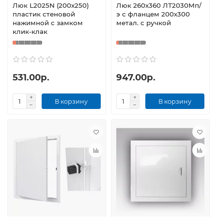
Люк L2025N (200х250)
Люк 260х360 ЛТ2030Мп/
пластик стеновой
э с фланцем 200х300
нажимной с замком
метал. с ручкой
клик-клак
531.00р.
947.00р.
В корзину
В корзину