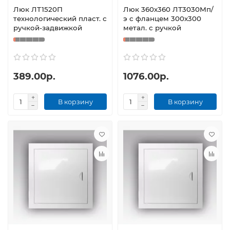
Люк ЛТ1520П
Люк 360х360 ЛТ3030Мп/
технологический пласт. с
э с фланцем 300х300
ручкой-задвижкой
метал. с ручкой
389.00р.
1076.00р.
В корзину
В корзину