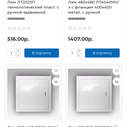
Люк ЛТ2025П
Люк 460х460 ЛТ4040Мп/
технологический пласт. с
э с фланцем 400х400
ручкой-задвижкой
метал. с ручкой
516.00р.
1407.00р.
В корзину
В корзину