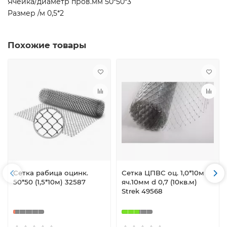
Ячейка/диаметр пров.мм 50*50*3
Размер /м 0,5*2
Похожие товары
Сетка рабица оцинк.
Сетка ЦПВС оц. 1,0*10м
50*50 (1,5*10м) 32587
яч.10мм d 0,7 (10кв.м)
Strek 49568