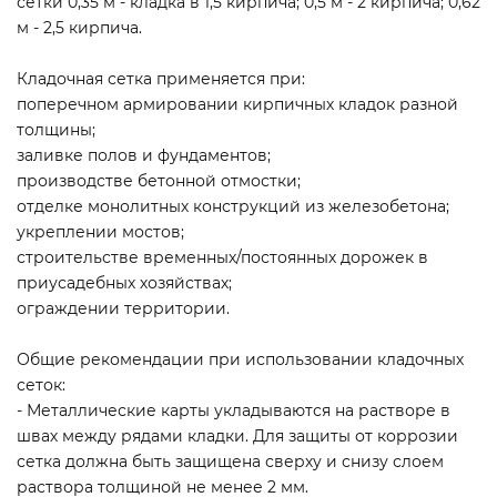
сетки 0,35 м - кладка в 1,5 кирпича; 0,5 м - 2 кирпича; 0,62
м - 2,5 кирпича.
Кладочная сетка применяется при:
поперечном армировании кирпичных кладок разной
толщины;
заливке полов и фундаментов;
производстве бетонной отмостки;
отделке монолитных конструкций из железобетона;
укреплении мостов;
строительстве временных/постоянных дорожек в
приусадебных хозяйствах;
ограждении территории.
Общие рекомендации при использовании кладочных
сеток:
- Металлические карты укладываются на растворе в
швах между рядами кладки. Для защиты от коррозии
сетка должна быть защищена сверху и снизу слоем
раствора толщиной не менее 2 мм.