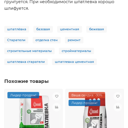
грунтуется. При необходимости шпатлевка хорошо
шлифуется.
шпатлёвка
базовая
цементная
бежевая
Старатели
отделка стен
ремонт
строительные материалы
стройматериалы
шпатлевка старатели
шпатлевка цементная
Похожие товары
Лидер продаж!
Ваша скидка: -30%
Лидер продаж!