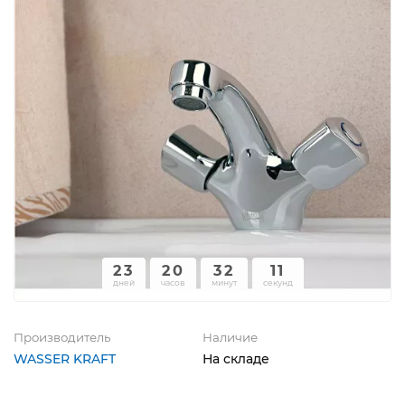
23
20
32
11
дней
часов
минут
секунд
Производитель
Наличие
WASSER KRAFT
На складе