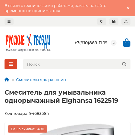
В связи с техническими работами, заказы на сайте
временно не принимаются
+7(910)869-11-19
Смесители для раковин
Смеситель для умывальника
однорычажный Elghansa 1622519
Код товара: 94683584
Ваша скидка: -40%