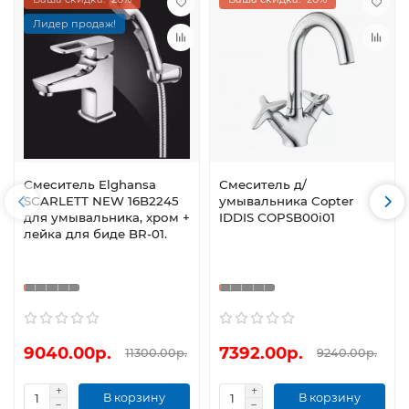
Лидер продаж!
Смеситель Elghansa
Смеситель д/
SCARLETT NEW 16B2245
умывальника Copter
для умывальника, хром +
IDDIS COPSB00i01
лейка для биде BR-01.
9040.00р.
7392.00р.
11300.00р.
9240.00р.
В корзину
В корзину