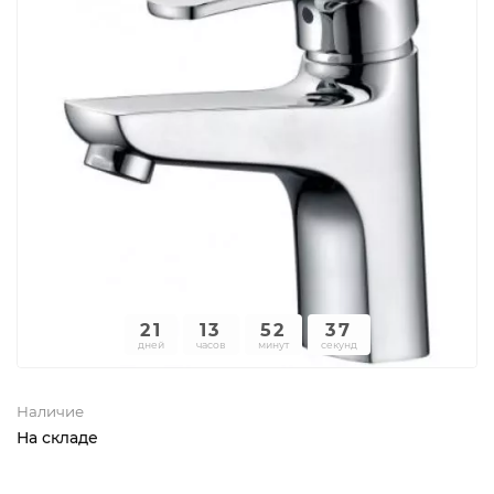
21
13
52
37
дней
часов
минут
секунд
Наличие
На складе