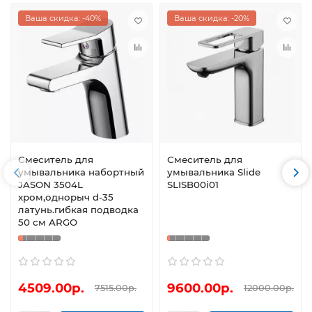
Ваша скидка: -40%
Ваша скидка: -20%
Смеситель для
Смеситель для
умывальника набортный
умывальника Slide
JASON 3504L
SLISB00i01
хром,однорыч d-35
латунь.гибкая подводка
50 см ARGO
4509.00р.
9600.00р.
7515.00р.
12000.00р.