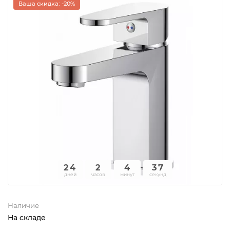
Ваша скидка: -20%
24
2
4
37
дней
часов
минут
секунд
Наличие
На складе