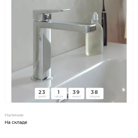
23
1
39
38
дней
часов
минут
секунд
Наличие
На складе