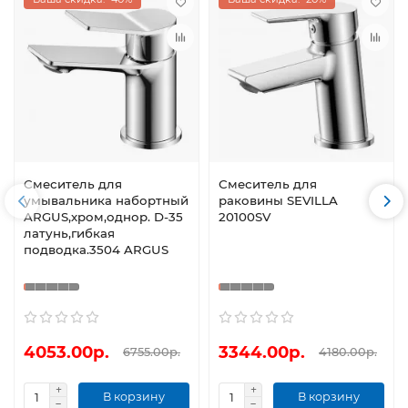
Cмеситель для
Смеситель для
умывальника набортный
раковины SEVILLA
ARGUS,хром,однор. D-35
20100SV
латунь,гибкая
подводка.3504 ARGUS
4053.00р.
3344.00р.
6755.00р.
4180.00р.
В корзину
В корзину