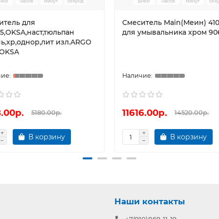
ней
часов
минут
секунд
дней
часов
минут
сек
итель для
Смеситель Main(Меин) 41
5,OKSA,наст,тюльпан
для умывальника хром 90
нь,хр,однор,лит изл.ARGO
 OKSA
.00р.
11616.00р.
5180.00р.
14520.00р.
В корзину
В корзину
Наши контакты