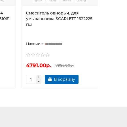
унд
дней
часов
минут
секунд
дней
04
Смеситель однорыч. для
Смесите
61061
умывальника SCARLETT 1622225
умываль
гш
4791.00р.
6768.0
7985.00р.
В корзину