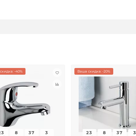
скидка: -40%
Ваша скидка: -20%
23
8
37
3
23
8
37