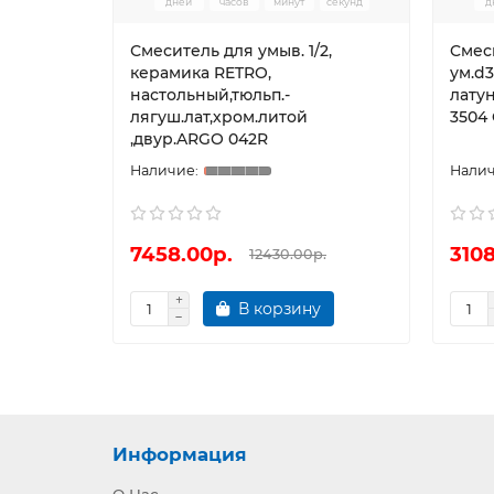
дней
часов
минут
секунд
д
Смеситель для умыв. 1/2,
Cмес
керамика RETRO,
ум.d3
настольный,тюльп.-
лату
лягуш.лат,хром.литой
3504
,двур.ARGO 042R
7458.00р.
3108
12430.00р.
В корзину
Информация