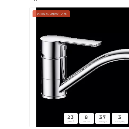
Ваша скидка: -20%
23
8
37
2
дней
часов
минут
секунд