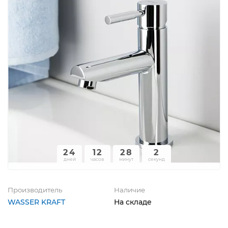
24
12
28
2
дней
часов
минут
секунд
Производитель
Наличие
WASSER KRAFT
На складе