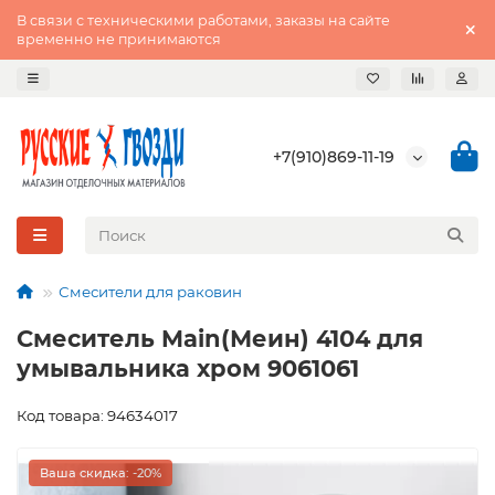
В связи с техническими работами, заказы на сайте
временно не принимаются
+7(910)869-11-19
Смесители для раковин
Смеситель Main(Меин) 4104 для
умывальника хром 9061061
Код товара: 94634017
Ваша скидка: -20%