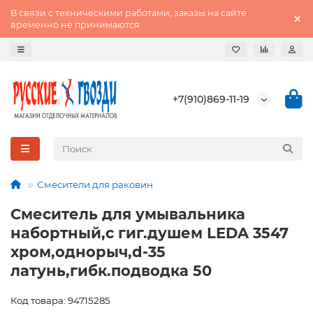
В связи с техническими работами, заказы на сайте
временно не принимаются
+7(910)869-11-19
Смесители для раковин
Смеситель для умывальника
набортный,с гиг.душем LEDA 3547
хром,однорыч,d-35
латунь,гибк.подводка 50
Код товара: 94715285