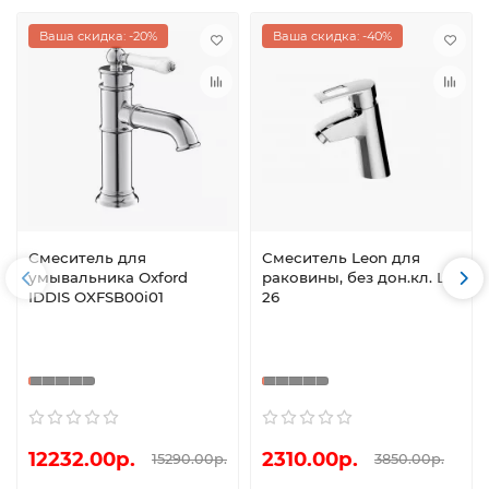
Ваша скидка: -20%
Ваша скидка: -40%
Смеситель для
Смеситель Leon для
умывальника Oxford
раковины, без дон.кл. LN
IDDIS OXFSB00i01
26
12232.00р.
2310.00р.
15290.00р.
3850.00р.