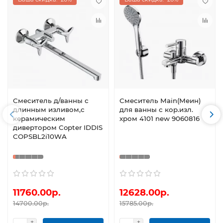
Смеситель д/ванны с
Смеситель Main(Меин)
длинным изливом,с
для ванны с кор.изл.
керамическим
хром 4101 new 9060816
дивертором Copter IDDIS
COPSBL2i10WA
11760.00р.
12628.00р.
14700.00р.
15785.00р.