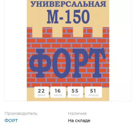
22
16
55
51
дней
часов
минут
секунд
Производитель
Наличие
ФОРТ
На складе