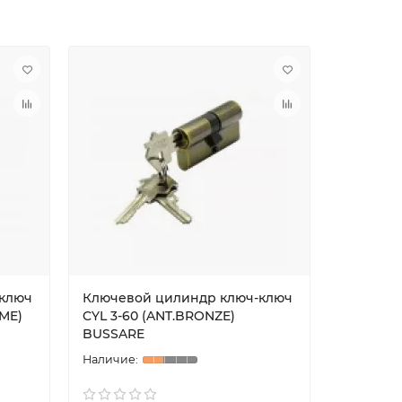
ключ
Ключевой цилиндр ключ-ключ
Ключево
ME)
CYL 3-60 (ANT.BRONZE)
CYL 5-6
BUSSARE
ADDEN 