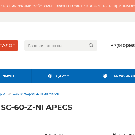
 с техническими работами, заказы на сайте временно не принимаю
+7(910)869
ТАЛОГ
Плитка
Декор
Сантехник
ары
Цилиндры для замков
SC-60-Z-NI APECS
Наличие
На складе