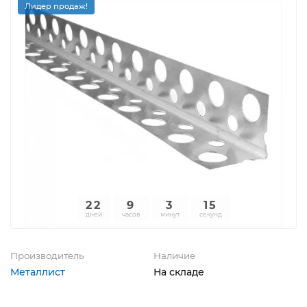
Лидер продаж!
22
9
3
15
дней
часов
минут
секунд
Производитель
Наличие
Металлист
На складе