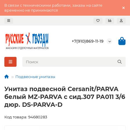
В связи с техническими работами, заказы на сайте
временно не принимаются
+7(910)869-11-19
Подвесные унитазы
Унитаз подвесной Cersanit/PARVA
белый MZ-PARVA c сид.307 РА011 3/6
дюр. DS-PARVA-D
Код товара: 94680283