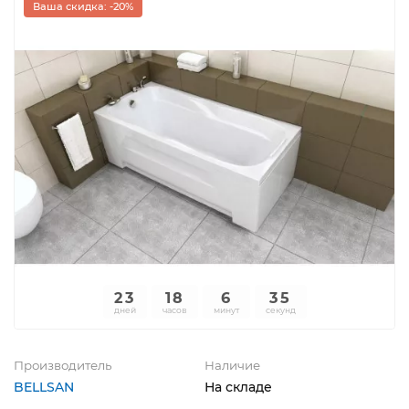
Ваша скидка: -20%
23
18
6
35
дней
часов
минут
секунд
Производитель
Наличие
BELLSAN
На складе