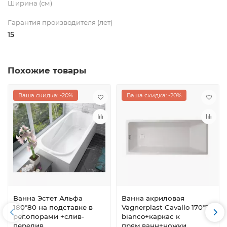
Ширина (см)
Гарантия производителя (лет)
15
Похожие товары
Ваша скидка: -20%
Ваша скидка: -20%
Ванна Эстет Альфа
Ванна акриловая
180*80 на подставке в
Vagnerplast Cavallo 170*75
рег.опорами +слив-
bianco+каркас к
перелив
прям.ванн+ножки