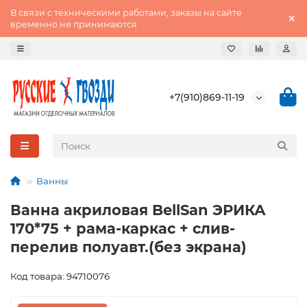
В связи с техническими работами, заказы на сайте
временно не принимаются
+7(910)869-11-19
Ванны
Ванна акриловая BellSan ЭРИКА
170*75 + рама-каркас + слив-
перелив полуавт.(без экрана)
Код товара: 94710076