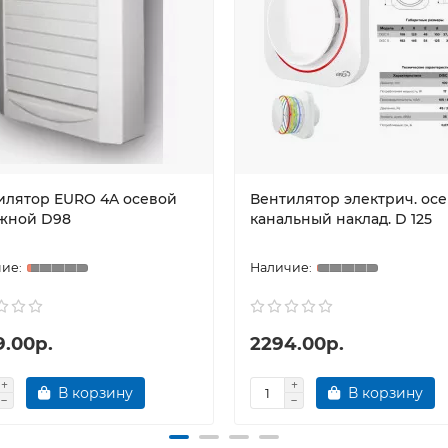
илятор EURO 4A осевой
Вентилятор электрич. ос
жной D98
канальный наклад. D 125
9.00р.
2294.00р.
В корзину
В корзину