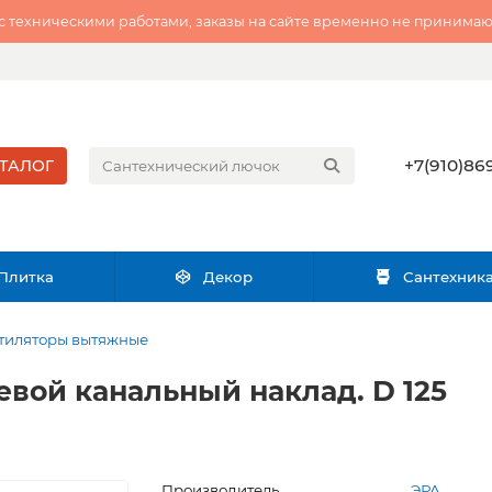
 с техническими работами, заказы на сайте временно не принимаю
+7(910)869
ТАЛОГ
Плитка
Декор
Сантехник
тиляторы вытяжные
евой канальный наклад. D 125
Производитель
ЭРА