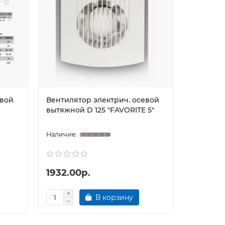
евой
Вентилятор электрич. осевой
Люк ЛТ1
вытяжной D 125 "FAVORITE 5"
пласт. с
1932.00р.
377.00
В корзину