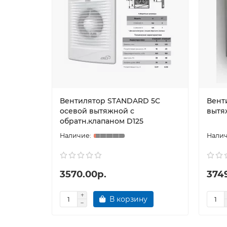
Вентилятор STANDARD 5C
Вент
осевой вытяжной с
вытя
обратн.клапаном D125
3570.00р.
374
В корзину