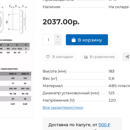
Наличие
На складе
2037.00р.
В корзину
В закладки
В сравнение
Высота (мм)
183
Вес (кг)
0,6
Материал
ABS-пласт
Диаметр установочный (мм)
125
Напряжение (V)
220
Все характеристики
Доставка по Калуге, от
1100 ₽