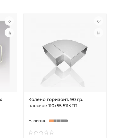
х
Колено горизонт. 90 гр.
Колено в
плоское 110х55 511КГП
плоское 