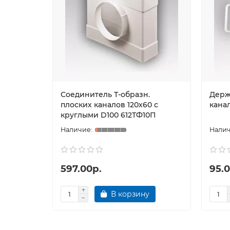
Соединитель Т-образн.
Держ
плоских каналов 120х60 с
канал
круглыми D100 612ТФ10П
597.00р.
95.0
В корзину