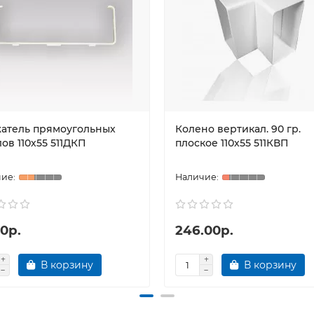
атель прямоугольных
Колено вертикал. 90 гр.
ов 110х55 511ДКП
плоское 110х55 511КВП
0р.
246.00р.
В корзину
В корзину