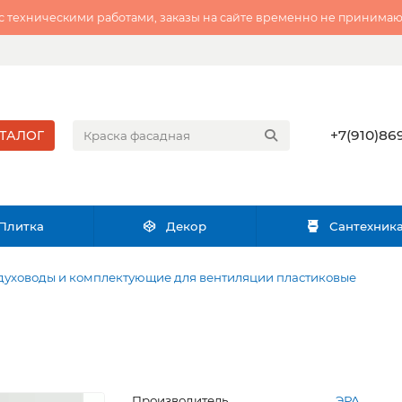
 с техническими работами, заказы на сайте временно не принимаю
+7(910)869
ТАЛОГ
Плитка
Декор
Сантехник
духоводы и комплектующие для вентиляции пластиковые
Производитель
ЭРА