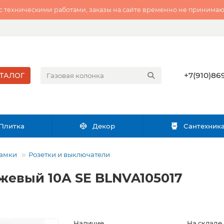
 с техническими работами, заказы на сайте временно не принимаю
+7(910)869
ТАЛОГ
Плитка
Декор
Сантехник
рамки
Розетки и выключатели
ежевый 10А SE BLNVA105017
Наличие
На складе