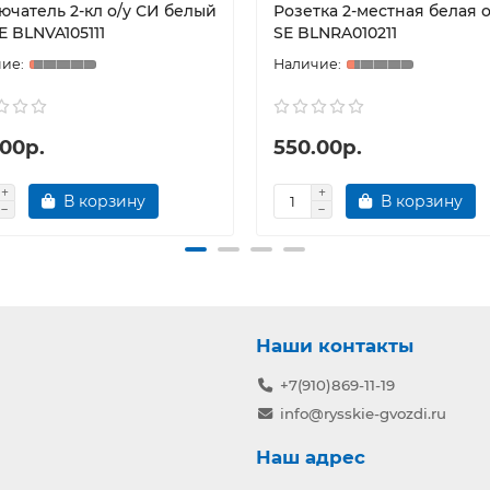
ючатель 2-кл о/у СИ белый
Розетка 2-местная белая о/
E BLNVA105111
SE BLNRA010211
.00р.
550.00р.
В корзину
В корзину
Наши контакты
+7(910)869-11-19
info@rysskie-gvozdi.ru
Наш адрес