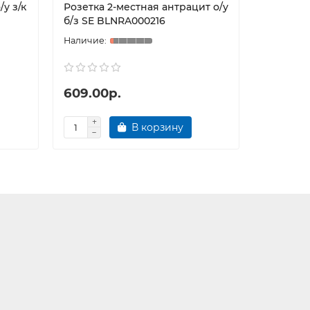
у з/к
Розетка 2-местная антрацит о/у
Розетка 
б/з SE BLNRA000216
б/з SE B
609.00р.
414.00
В корзину