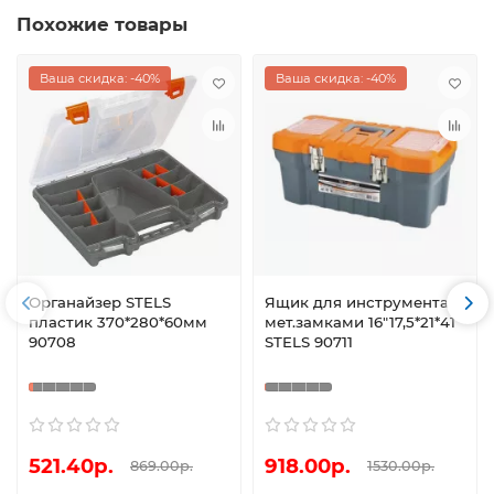
Похожие товары
Ваша скидка: -40%
Ваша скидка: -40%
Органайзер STELS
Ящик для инструмента с
пластик 370*280*60мм
мет.замками 16"17,5*21*41
90708
STELS 90711
521.40р.
918.00р.
869.00р.
1530.00р.