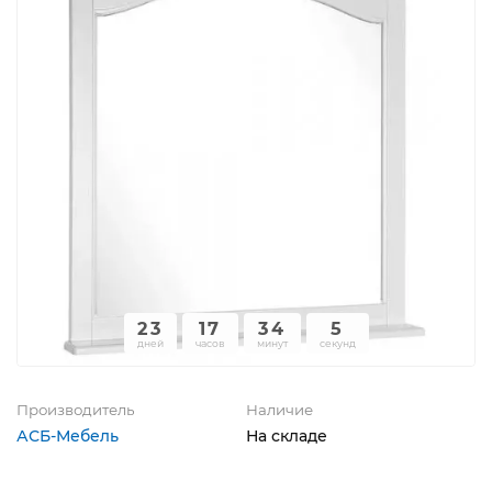
23
17
34
5
дней
часов
минут
секунд
Производитель
Наличие
АСБ-Мебель
На складе