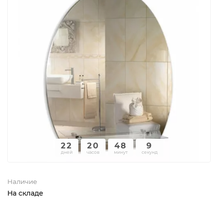
22
20
48
9
дней
часов
минут
секунд
Наличие
На складе