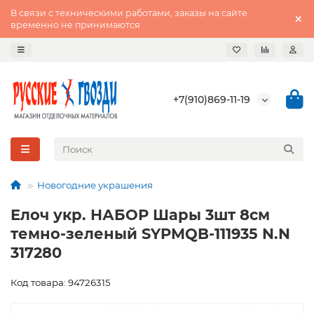
В связи с техническими работами, заказы на сайте
временно не принимаются
+7(910)869-11-19
Новогодние украшения
Елоч укр. НАБОР Шары 3шт 8см
темно-зеленый SYPMQB-111935 N.N
317280
Код товара: 94726315