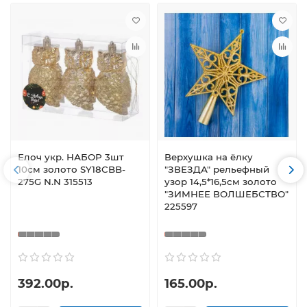
Елоч укр. НАБОР 3шт
Верхушка на ёлку
10см золото SY18CBB-
"ЗВЕЗДА" рельефный
275G N.N 315513
узор 14,5*16,5см золото
"ЗИМНЕЕ ВОЛШЕБСТВО"
225597
392.00р.
165.00р.