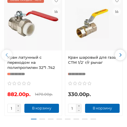
Кран латунный с
Кран шаровый для газа
переходом на
СТМ 1/2' г/г рычаг
полипропилен 32*1 .742
882.00р.
330.00р.
1470.00р.
В корзину
В корзину