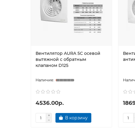
Вентилятор AURA 5С осевой
Вент
вытяжной с обратным
антим
клапаном D125
4536.00р.
1869
В корзину