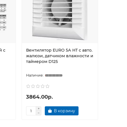
й с
Вентилятор EURO 5А HT с авто.
Вентиля
жалюзи, датчиком влажности и
вытяжно
таймером D125
D100
3864.00р.
3255.0
В корзину