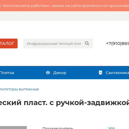
 с техническими работами, заказы на сайте временно не принимаю
+7(910)869
ТАЛОГ
Плитка
Декор
Сантехник
тиляторы вытяжные
еский пласт. с ручкой-задвижко
Производитель
ЭРА