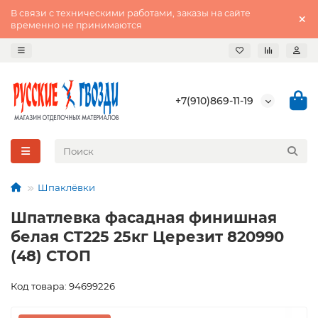
В связи с техническими работами, заказы на сайте
временно не принимаются
+7(910)869-11-19
Шпаклёвки
Шпатлевка фасадная финишная
белая CT225 25кг Церезит 820990
(48) СТОП
Код товара: 94699226