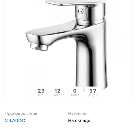
23
12
0
37
дней
часов
минут
секунд
Производитель
Наличие
MILARDO
На складе