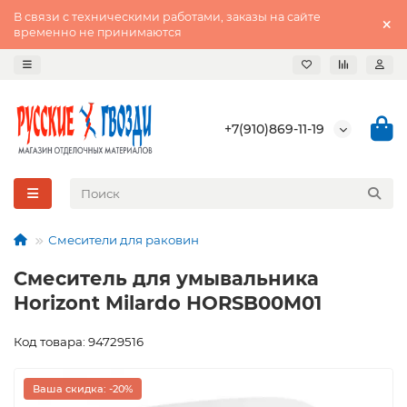
В связи с техническими работами, заказы на сайте
временно не принимаются
+7(910)869-11-19
Смесители для раковин
Смеситель для умывальника
Horizont Milardo HORSB00M01
Код товара: 94729516
Ваша скидка: -20%