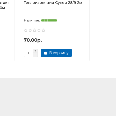
отект
Теплоизоляция Супер 28/9 2м
Теплоиз
10м
70.00р.
60.00р
В корзину