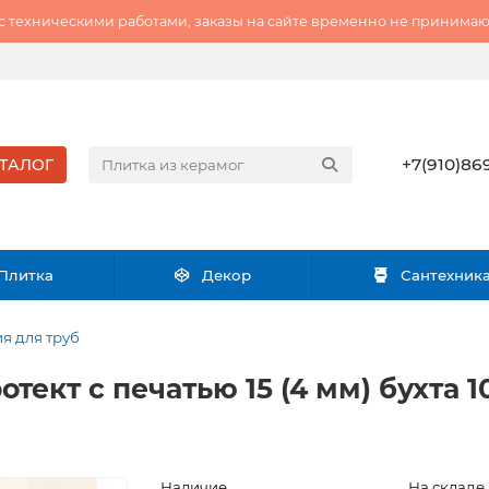
 с техническими работами, заказы на сайте временно не принимаю
+7(910)869
ТАЛОГ
Плитка
Декор
Сантехник
я для труб
ект с печатью 15 (4 мм) бухта 1
Наличие
На складе