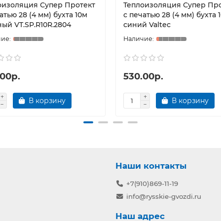
оизоляция Супер Протект
Теплоизоляция Супер Пр
атью 28 (4 мм) бухта 10м
с печатью 28 (4 мм) бухта 
ый VT.SP.R10R.2804
синий Valtec
.00р.
530.00р.
В корзину
В корзину
Наши контакты
+7(910)869-11-19
info@rysskie-gvozdi.ru
Наш адрес