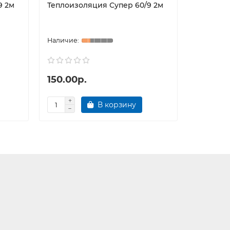
9 2м
Теплоизоляция Супер 60/9 2м
Кожух дл
SK 40025
150.00р.
50.00р
В корзину