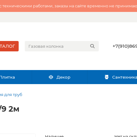
 с техническими работами, заказы на сайте временно не принимаю
+7(910)869
ТАЛОГ
Плитка
Декор
Сантехник
я для труб
/9 2м
Наличие
Нет на скл