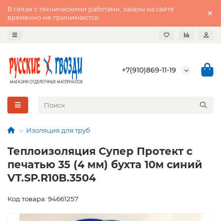
В связи с техническими работами, заказы на сайте
временно не принимаются
+7(910)869-11-19
Изоляция для труб
Теплоизоляция Супер Протект с
печатью 35 (4 мм) бухта 10м синий
VT.SP.R10B.3504
Код товара: 94661257