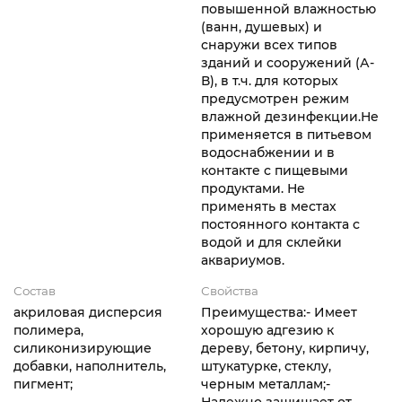
повышенной влажностью
(ванн, душевых) и
снаружи всех типов
зданий и сооружений (А-
В), в т.ч. для которых
предусмотрен режим
влажной дезинфекции.Не
применяется в питьевом
водоснабжении и в
контакте с пищевыми
продуктами. Не
применять в местах
постоянного контакта с
водой и для склейки
аквариумов.
Состав
Свойства
акриловая дисперсия
Преимущества:- Имеет
полимера,
хорошую адгезию к
силиконизирующие
дереву, бетону, кирпичу,
добавки, наполнитель,
штукатурке, стеклу,
пигмент;
черным металлам;-
Надежно защищает от