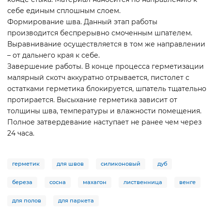
себе единым сплошным слоем.
Формирование шва. Данный этап работы
производится беспрерывно смоченным шпателем.
Выравнивание осуществляется в том же направлении
– от дальнего края к себе.
Завершение работы. В конце процесса герметизации
малярный скотч аккуратно отрывается, пистолет с
остатками герметика блокируется, шпатель тщательно
протирается. Высыхание герметика зависит от
толщины шва, температуры и влажности помещения.
Полное затвердевание наступает не ранее чем через
24 часа.
герметик
для швов
силиконовый
дуб
береза
сосна
махагон
лиственница
венге
для полов
для паркета