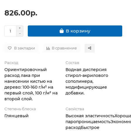
826.00р.
В корзину
В закладки
В сравнение
Расход
Состав
Ориентировочный
Водная дисперсия
расход лака при
стирол-акрилового
нанесении кистью на
сополимера,
дерево: 100-160 г/м² на
модифицирующие
первый слой, 100 г/м² на
добавки.
второй слой.
Степень блеска
Свойства
Глянцевый
Высокая эластичностьХорош
паропроницаемостьЭкономн
расходБыстрое