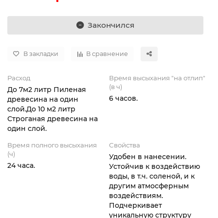
Закончился
В закладки
В сравнение
Расход
Время высыхания "на отлип"
(в ч)
До 7м2 литр Пиленая
6 часов.
древесина на один
слой.До 10 м2 литр
Строганая древесина на
один слой.
Время полного высыхания
Свойства
(ч)
Удобен в нанесении.
24 часа.
Устойчив к воздействию
воды, в т.ч. соленой, и к
другим атмосферным
воздействиям.
Подчеркивает
уникальную структуру