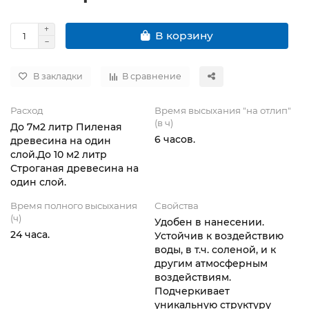
В корзину
В закладки
В сравнение
Расход
Время высыхания "на отлип"
(в ч)
До 7м2 литр Пиленая
6 часов.
древесина на один
слой.До 10 м2 литр
Строганая древесина на
один слой.
Время полного высыхания
Свойства
(ч)
Удобен в нанесении.
24 часа.
Устойчив к воздействию
воды, в т.ч. соленой, и к
другим атмосферным
воздействиям.
Подчеркивает
уникальную структуру