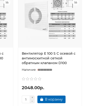
 с
Вентилятор E 100 S C осевой с
Люк ЛТ1
00
антимоскитной сеткой
пласт. с
обратным клапаном D100
2048.00р.
327.00
В корзину