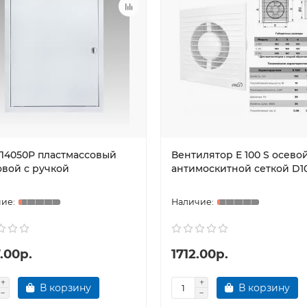
Л4050Р пластмассовый
Вентилятор E 100 S осевой
овой с ручкой
антимоскитной сеткой D1
.00р.
1712.00р.
В корзину
В корзину