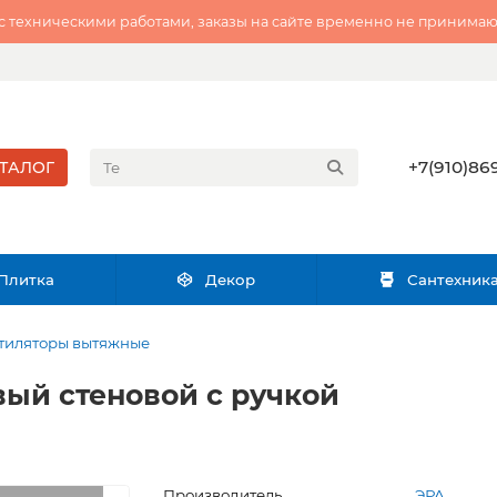
 с техническими работами, заказы на сайте временно не принимаю
+7(910)869
ТАЛОГ
Плитка
Декор
Сантехник
тиляторы вытяжные
ый стеновой с ручкой
Производитель
ЭРА