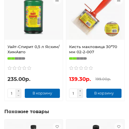
Уайт-Спирит 0,5 л Ясхим/
Кисть макловица 30*70
ХимАвто
мм 02-2-007
235.00р.
139.30р.
199.00р.
В корзину
В корзину
Похожие товары