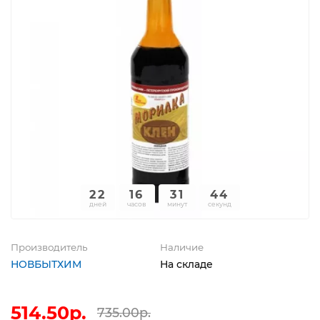
22
16
31
44
дней
часов
минут
секунд
Производитель
Наличие
НОВБЫТХИМ
На складе
514.50р.
735.00р.