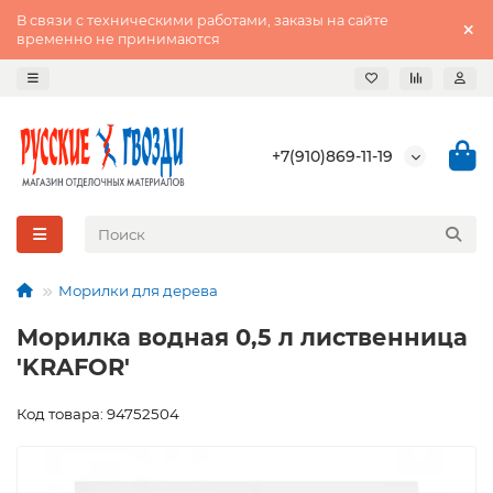
В связи с техническими работами, заказы на сайте
временно не принимаются
+7(910)869-11-19
Морилки для дерева
Морилка водная 0,5 л лиственница
'KRAFOR'
Код товара: 94752504