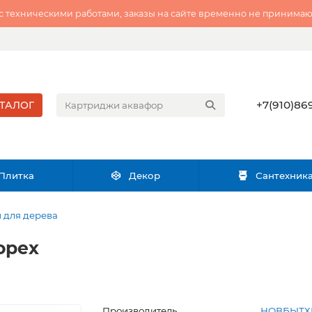
 с техническими работами, заказы на сайте временно не принимаю
+7(910)869
ТАЛОГ
Плитка
Декор
Сантехник
 для дерева
орех
Производитель
НОВБЫТ