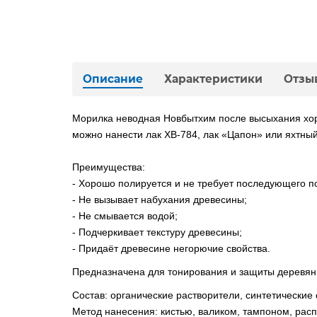
Описание
Характеристики
Отзы
Морилка неводная Новбытхим после высыхания хоро
можно нанести лак ХВ-784, лак «Цапон» или яхтны
Преимущества:
- Хорошо полируется и не требует последующего п
- Не вызывает набухания древесины;
- Не смывается водой;
- Подчеркивает текстуру древесины;
- Придаёт древесине негорючие свойства.
Предназначена для тонирования и защиты деревян
Состав: органические растворители, синтетические 
Метод нанесения: кистью, валиком, тампоном, рас