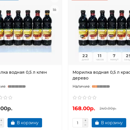
22
11
7
2
дней
часов
минут
сек
лка водная 0,5 л клен
Морилка водная 0,5 л кра
дерево
.00р.
168.00р.
240.00р.
В корзину
В корзину