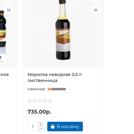
8
22
унд
дней
сное
Морилка неводная 0,5 л
Морилка 
лиственница
орегон
735.00р.
514.50
В корзину