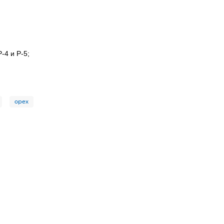
-4 и Р-5;
орех