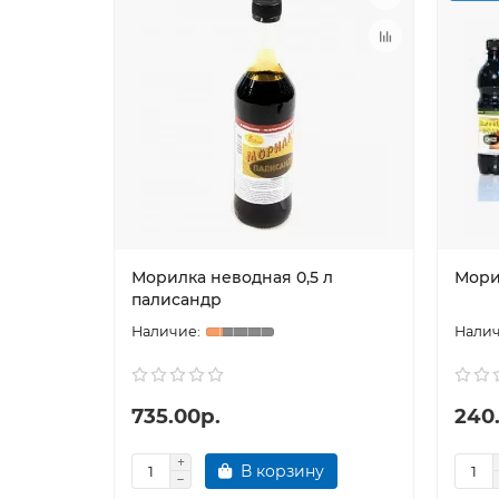
Морилка неводная 0,5 л
Мори
палисандр
735.00р.
240
В корзину