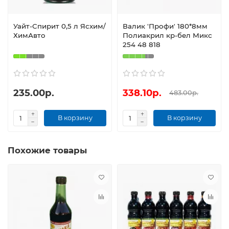
Уайт-Спирит 0,5 л Ясхим/
Валик 'Профи' 180*8мм
ХимАвто
Полиакрил кр-бел Микс
254 48 818
235.00р.
338.10р.
483.00р.
В корзину
В корзину
Похожие товары