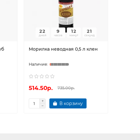
22
9
12
20
дней
часов
минут
секунд
уб
Морилка неводная 0,5 л клен
Морилка 
514.50р.
735.00
735.00р.
В корзину