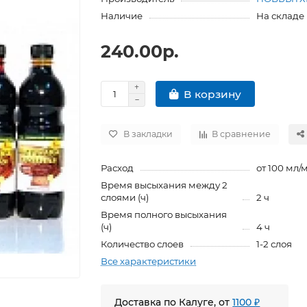
Наличие
На складе
240.00р.
В корзину
В закладки
В сравнение
Расход
от 100 мл/
Время высыхания между 2
слоями (ч)
2 ч
Время полного высыхания
(ч)
4 ч
Количество слоев
1-2 слоя
Все характеристики
Доставка по Калуге, от
1100 ₽