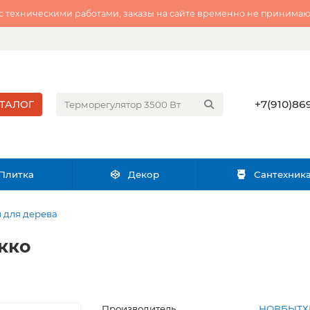
 с техническими работами, заказы на сайте временно не принимаю
+7(910)869
ТАЛОГ
Плитка
Декор
Сантехник
 для дерева
кко
Производитель
НОВБЫТ