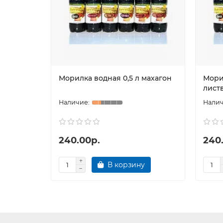
Морилка водная 0,5 л махагон
Мори
лист
240.00р.
240
В корзину