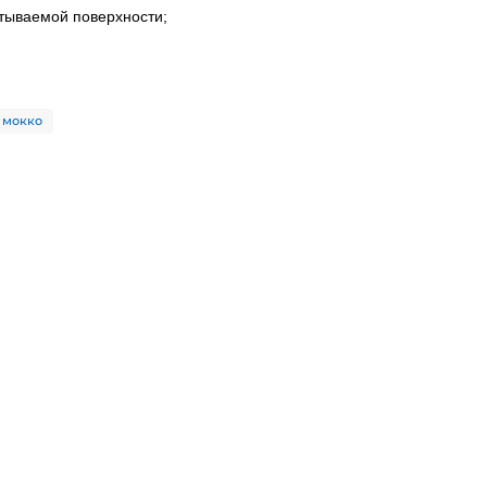
атываемой поверхности;
мокко