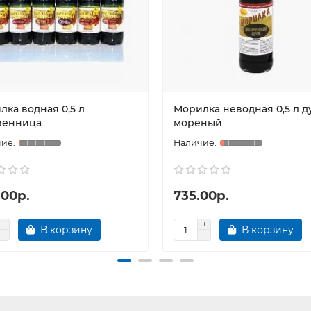
лка водная 0,5 л
Морилка неводная 0,5 л д
венница
мореный
.00р.
735.00р.
В корзину
В корзину