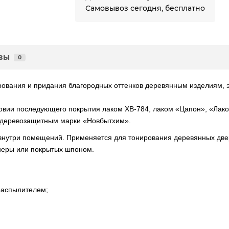
Самовывоз сегодня, бесплатно
вы
0
рования и придания благородных оттенков деревянным изделиям,
ловии последующего покрытия лаком ХВ-784, лаком «Цапон», «Лак
м деревозащитным марки «Новбытхим».
нутри помещений. Применяется для тонирования деревянных дверей,
неры или покрытых шпоном.
распылителем;