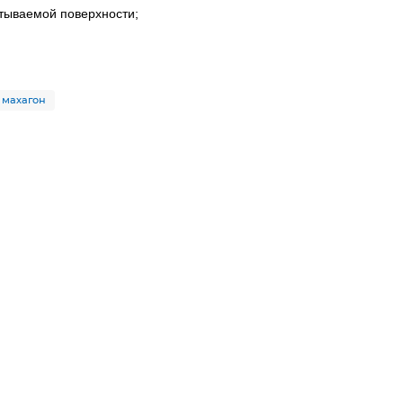
атываемой поверхности;
махагон