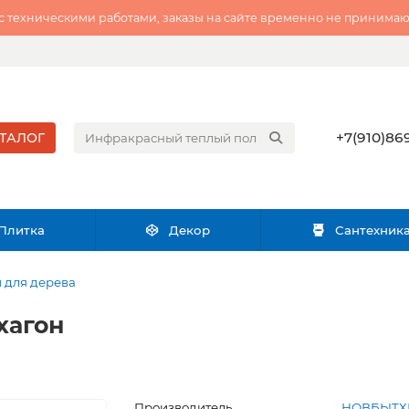
 с техническими работами, заказы на сайте временно не принимаю
+7(910)869
ТАЛОГ
Плитка
Декор
Сантехник
 для дерева
хагон
Производитель
НОВБЫТ