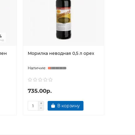
3
унд
лен
Морилка неводная 0,5 л орех
Морилка 
палисан
735.00р.
735.00
В корзину