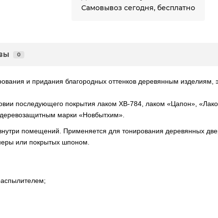
Самовывоз сегодня, бесплатно
вы
0
рования и придания благородных оттенков деревянным изделиям,
ловии последующего покрытия лаком ХВ-784, лаком «Цапон», «Лак
м деревозащитным марки «Новбытхим».
нутри помещений. Применяется для тонирования деревянных дверей,
неры или покрытых шпоном.
распылителем;