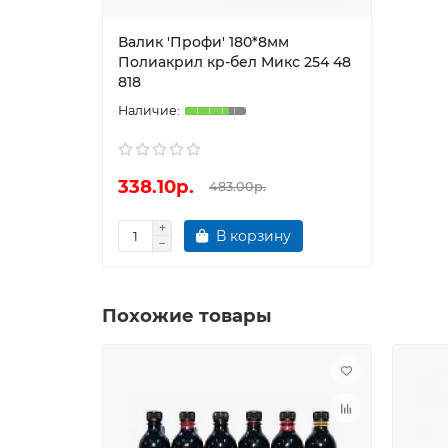
Валик 'Профи' 180*8мм
Полиакрил кр-бел Микс 254 48
818
338.10р.
483.00р.
В корзину
Похожие товары