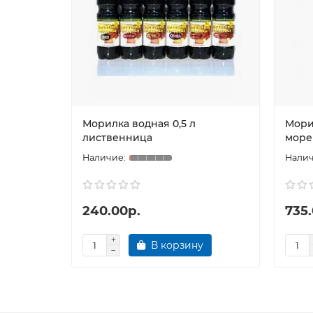
Морилка водная 0,5 л
Мори
лиственница
море
240.00р.
735.
В корзину