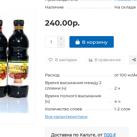
Наличие
На складе
240.00р.
В корзину
В закладки
В сравнение
Расход
от 100 мл/
Время высыхания между 2
слоями (ч)
2 ч
Время полного высыхания
(ч)
4 ч
Количество слоев
1-2 слоя
Все характеристики
Доставка по Калуге, от
1100 ₽