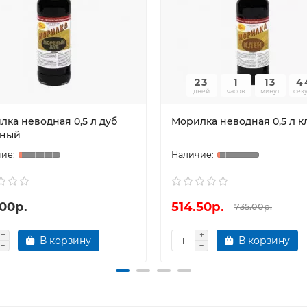
23
1
13
4
дней
часов
минут
сек
лка неводная 0,5 л дуб
Морилка неводная 0,5 л к
ный
00р.
514.50р.
735.00р.
В корзину
В корзину