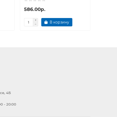
586.00р.
167.00
В корзину
се, 4Б
0 - 20:00