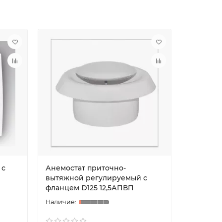
 с
Анемостат приточно-
Решетка
вытяжной регулируемый с
цилиндр
фланцем D125 12,5АПВП
сеткой 1