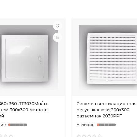
360х360 ЛТ3030Мп/э с
Решетка вентиляционная
цем 300х300 метал. с
регул. жалюзи 200х300
ой
разъемная 2030РРП