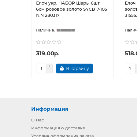
Елоч укр. НАБОР Шары 6шт
Елоч
6см розовое золото SYCB17-105
золо
N.N 280317
31555
319.00р.
518.
В корзину
Информация
О Нас
Информация о доставке
Условия оформления заказа