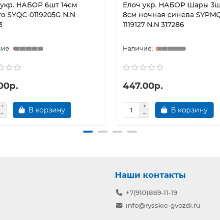
 укр. НАБОР 6шт 14см
Елоч укр. НАБОР Шары 3
то SYQC-0119205G N.N
8см ночная синева SYPM
3
1119127 N.N 317286
00р.
447.00р.
В корзину
В корзину
Наши контакты
+7(910)869-11-19
info@rysskie-gvozdi.ru