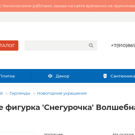
 с техническими работами, заказы на сайте временно не принимаю
+7(910)869
ТАЛОГ
Плитка
Декор
Сантехник
ий
Гирлянды
Новогодние украшения
 фигурка 'Снегурочка' Волшебна
Наличие
На складе