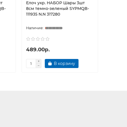
шт
Елоч укр. НАБОР Шары 3шт
Елоч укр
QB-
8см темно-зеленый SYPMQB-
золото S
111935 N.N 317280
489.00р.
392.00
В корзину