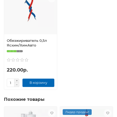
Обезжириватель 0,5л
Ясхим/ХимАвто
220.00р.
В корзину
Похожие товары
Лидер продаж!