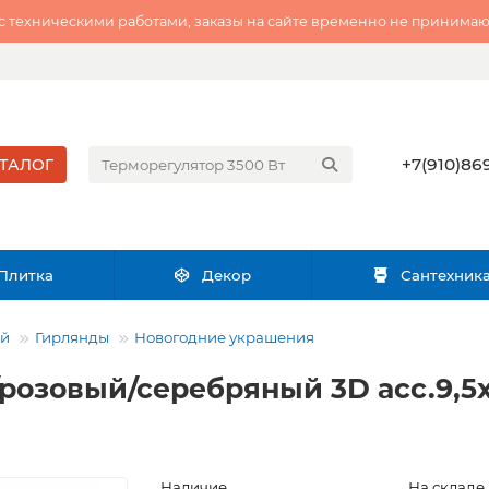
 с техническими работами, заказы на сайте временно не принимаю
+7(910)869
ТАЛОГ
Плитка
Декор
Сантехник
ий
Гирлянды
Новогодние украшения
розовый/серебряный 3D асс.9,5х
Наличие
На складе