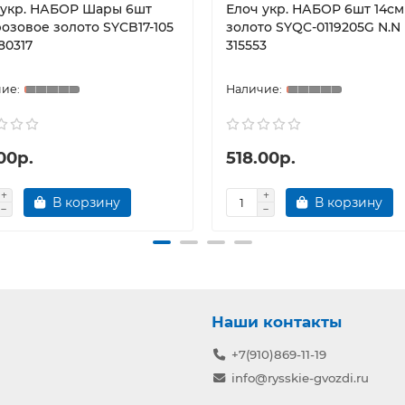
 укр. НАБОР Шары 6шт
Елоч укр. НАБОР 6шт 14см
озовое золото SYCB17-105
золото SYQC-0119205G N.N
80317
315553
00р.
518.00р.
В корзину
В корзину
Наши контакты
+7(910)869-11-19
info@rysskie-gvozdi.ru