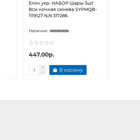
Елоч укр. НАБОР Шары 3шт
Елоч ук
8см ночная синева SYPMQB-
8см тем
1119127 N.N 317286
111935 N.
447.00р.
489.00
В корзину